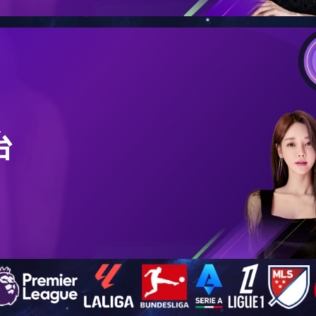
中国）新闻
辽宁昊明禽业集团海城九游（中国）5000m³/
发布时间：
2023-10-12
喜讯：我司荣获多项行业嘉奖
上一篇：
唱响劳动者之歌—新和盛飨食