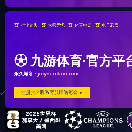
九游（
新闻中心
NEWS
九游（中国）新闻
行业动态
下一篇：